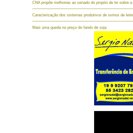
CNA propõe melhorias ao senado do projeto de lei sobre a 
Caracterização dos sistemas produtivos de ovinos de leite
Mais uma queda no preço do farelo de soja
Boletim traça características de produção de caprinos e o
Pesquisa avaliará criação de ovinos em sistemas agroflo
Catálogo da EXPOBRASIL 2016 – Parnamirim – RN
Novas instalações da Embrapa permitirão avanços em pes
de estudantes
TÉCNICO
Manual Senar com manejo sanitário para ovinos.