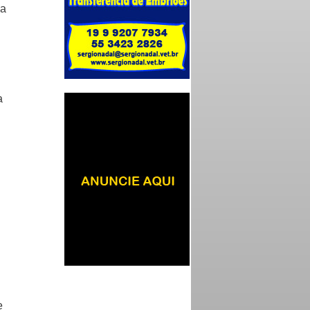
 a
a
e