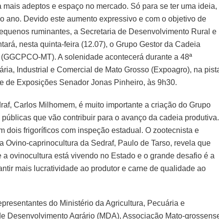
a mais adeptos e espaço no mercado. Só para se ter uma ideia,
o ano. Devido este aumento expressivo e com o objetivo de
 pequenos ruminantes, a Secretaria de Desenvolvimento Rural e
ntará, nesta quinta-feira (12.07), o Grupo Gestor da Cadeia
a (GGCPCO-MT). A solenidade acontecerá durante a 48ª
ria, Industrial e Comercial de Mato Grosso (Expoagro), na pist
ue de Exposições Senador Jonas Pinheiro, às 9h30.
raf, Carlos Milhomem, é muito importante a criação do Grupo
s públicas que vão contribuir para o avanço da cadeia produtiva.
 dois frigoríficos com inspeção estadual. O zootecnista e
a Ovino-caprinocultura da Sedraf, Paulo de Tarso, revela que
 a ovinocultura está vivendo no Estado e o grande desafio é a
tir mais lucratividade ao produtor e carne de qualidade ao
presentantes do Ministério da Agricultura, Pecuária e
 de Desenvolvimento Agrário (MDA), Associação Mato-grossens